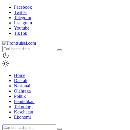
Facebook
Twitter
Telegram
Instagram
Youtube
TikTok
Frontsulsel.com
Terdepan Mengabarkan dari Sulawesi Selatan
Home
Daerah
Nasional
Olahraga
Politik
Pendidikan
Teknologi
Kesehatan
Ekonomi