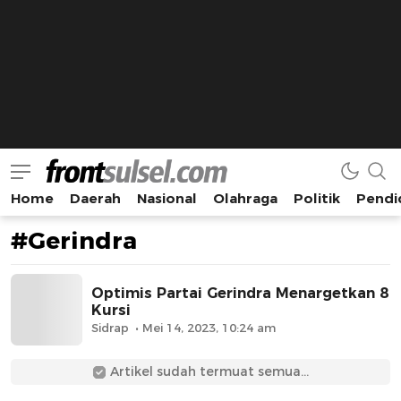
Home
Daerah
Nasional
Olahraga
Politik
Pendi
Frontsulsel.com
Terdepan Mengabarkan dari Sulawesi Selatan
#Gerindra
Optimis Partai Gerindra Menargetkan 8
Kursi
Sidrap
Mei 14, 2023, 10:24 am
Artikel sudah termuat semua...