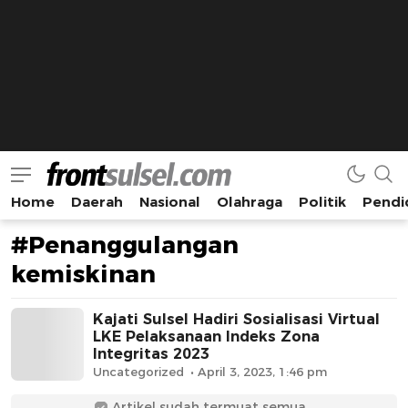
Home
Daerah
Nasional
Olahraga
Politik
Pendi
Frontsulsel.com
Terdepan Mengabarkan dari Sulawesi Selatan
#Penanggulangan
kemiskinan
Kajati Sulsel Hadiri Sosialisasi Virtual
LKE Pelaksanaan Indeks Zona
Integritas 2023
Uncategorized
April 3, 2023, 1:46 pm
Artikel sudah termuat semua...