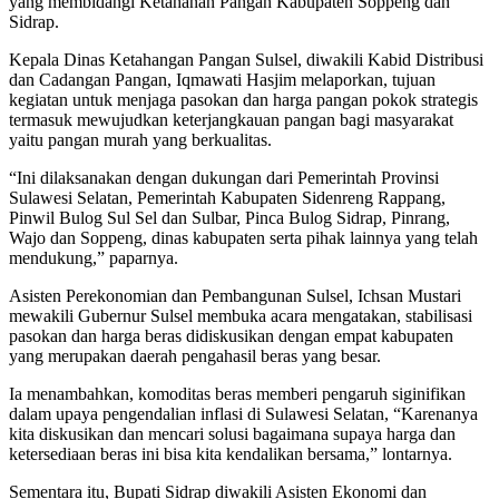
yang membidangi Ketahanan Pangan Kabupaten Soppeng dan
Sidrap.
Kepala Dinas Ketahangan Pangan Sulsel, diwakili Kabid Distribusi
dan Cadangan Pangan, Iqmawati Hasjim melaporkan, tujuan
kegiatan untuk menjaga pasokan dan harga pangan pokok strategis
termasuk mewujudkan keterjangkauan pangan bagi masyarakat
yaitu pangan murah yang berkualitas.
“Ini dilaksanakan dengan dukungan dari Pemerintah Provinsi
Sulawesi Selatan, Pemerintah Kabupaten Sidenreng Rappang,
Pinwil Bulog Sul Sel dan Sulbar, Pinca Bulog Sidrap, Pinrang,
Wajo dan Soppeng, dinas kabupaten serta pihak lainnya yang telah
mendukung,” paparnya.
Asisten Perekonomian dan Pembangunan Sulsel, Ichsan Mustari
mewakili Gubernur Sulsel membuka acara mengatakan, stabilisasi
pasokan dan harga beras didiskusikan dengan empat kabupaten
yang merupakan daerah pengahasil beras yang besar.
Ia menambahkan, komoditas beras memberi pengaruh siginifikan
dalam upaya pengendalian inflasi di Sulawesi Selatan, “Karenanya
kita diskusikan dan mencari solusi bagaimana supaya harga dan
ketersediaan beras ini bisa kita kendalikan bersama,” lontarnya.
Sementara itu, Bupati Sidrap diwakili Asisten Ekonomi dan