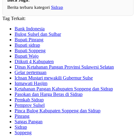
Berita terbaru kategori
Sidrap
Tag Terkait:
Bank Indonesia
Bulog Sulsel dan Sulbar
Bupati Pinrang
Bupati sidrap
Bupati Soppeng
Bupati Wajo
Diikuti 4 Kabupaten
Dinas Ketahanan Pangan Provinsi Sulawesi Selatan
Gelar pertemuan
Ichsan Mustari mewakili Gubernur Sulse
Iqmawati Hasjim
Ketahanan Pangan Kabupaten Soppeng dan Sidrap
Pasokan dan Harga Beras di Sidrap
Pemkab Sidrap
Pemprov Sulsel
Pinca Bulog Kabupaten Soppeng dan Sidrap
Pinrang
Satgas Pangan
Sidrap
Soppeng