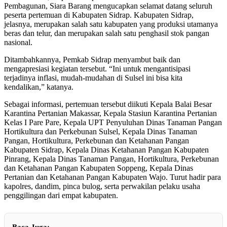
Pembagunan, Siara Barang mengucapkan selamat datang seluruh
peserta pertemuan di Kabupaten Sidrap. Kabupaten Sidrap,
jelasnya, merupakan salah satu kabupaten yang produksi utamanya
beras dan telur, dan merupakan salah satu penghasil stok pangan
nasional.
Ditambahkannya, Pemkab Sidrap menyambut baik dan
mengapresiasi kegiatan tersebut. “Ini untuk mengantisipasi
terjadinya inflasi, mudah-mudahan di Sulsel ini bisa kita
kendalikan,” katanya.
Sebagai informasi, pertemuan tersebut diikuti Kepala Balai Besar
Karantina Pertanian Makassar, Kepala Stasiun Karantina Pertanian
Kelas I Pare Pare, Kepala UPT Penyuluhan Dinas Tanaman Pangan
Hortikultura dan Perkebunan Sulsel, Kepala Dinas Tanaman
Pangan, Hortikultura, Perkebunan dan Ketahanan Pangan
Kabupaten Sidrap, Kepala Dinas Ketahanan Pangan Kabupaten
Pinrang, Kepala Dinas Tanaman Pangan, Hortikultura, Perkebunan
dan Ketahanan Pangan Kabupaten Soppeng, Kepala Dinas
Pertanian dan Ketahanan Pangan Kabupaten Wajo. Turut hadir para
kapolres, dandim, pinca bulog, serta perwakilan pelaku usaha
penggilingan dari empat kabupaten.
Baca Juga: