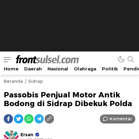
Home
Daerah
Nasional
Olahraga
Politik
Pendi
Frontsulsel.com
Terdepan Mengabarkan dari Sulawesi Selatan
Beranda
Sidrap
Passobis Penjual Motor Antik
Bodong di Sidrap Dibekuk Polda
Komentar
Ersan