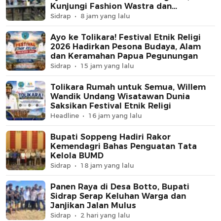
Kunjungi Fashion Wastra dan
Gelblaster Tournament di Mogan
Sidrap
8 jam yang lalu
Ayo ke Tolikara! Festival Etnik Religi
2026 Hadirkan Pesona Budaya, Alam
dan Keramahan Papua Pegunungan
Sidrap
15 jam yang lalu
Tolikara Rumah untuk Semua, Willem
Wandik Undang Wisatawan Dunia
Saksikan Festival Etnik Religi
Headline
16 jam yang lalu
Bupati Soppeng Hadiri Rakor
Kemendagri Bahas Penguatan Tata
Kelola BUMD
Sidrap
18 jam yang lalu
Panen Raya di Desa Botto, Bupati
Sidrap Serap Keluhan Warga dan
Janjikan Jalan Mulus
Sidrap
2 hari yang lalu