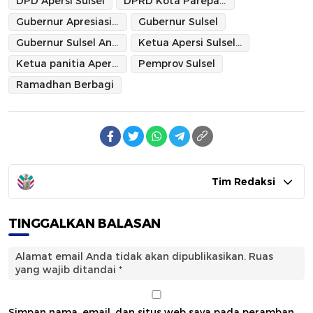
DPD Apersi Sulsel
DPRD Kota Parepare
Gubernur Apresiasi Apersi
Gubernur Sulsel
Gubernur Sulsel Andi Sudirman Sulaiman
Ketua Apersi Sulsel Ir H Yasser Latief
Ketua panitia Apersi Andi Asbullah Akib
Pemprov Sulsel
Ramadhan Berbagi
Tim Redaksi
TINGGALKAN BALASAN
Alamat email Anda tidak akan dipublikasikan.
Ruas
yang wajib ditandai
*
Simpan nama, email, dan situs web saya pada peramban