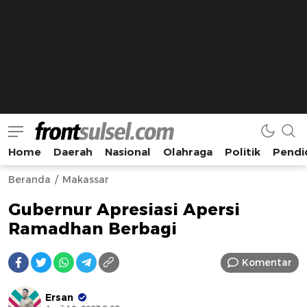
Home
Daerah
Nasional
Olahraga
Politik
Pendi
Frontsulsel.com
Terdepan Mengabarkan dari Sulawesi Selatan
Beranda
Makassar
Gubernur Apresiasi Apersi
Ramadhan Berbagi
Komentar
Ersan