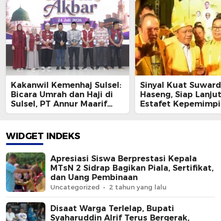
Kakanwil Kemenhaj Sulsel:
Sinyal Kuat Suward
Bicara Umrah dan Haji di
Haseng, Siap Lanju
Sulsel, PT Annur Maarif
Estafet Kepemimp
Tak Bisa Dipisahkan
Beringin Soppeng
WIDGET INDEKS
Apresiasi Siswa Berprestasi Kepala
MTsN 2 Sidrap Bagikan Piala, Sertifikat,
dan Uang Pembinaan
Uncategorized
2 tahun yang lalu
Disaat Warga Terlelap, Bupati
Syaharuddin Alrif Terus Bergerak,