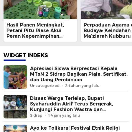
Hasil Panen Meningkat,
Perpaduan Agama 
Petani Pitu Riase Akui
Budaya: Keindahan 
Peran Kepemimpinan
Ma’ziarah Kubburu
Bupati SAR dan Zakat
Ma’burasa di Sidrap
Panen
Sulawesi Selatan”
WIDGET INDEKS
Apresiasi Siswa Berprestasi Kepala
MTsN 2 Sidrap Bagikan Piala, Sertifikat,
dan Uang Pembinaan
Uncategorized
2 tahun yang lalu
Disaat Warga Terlelap, Bupati
Syaharuddin Alrif Terus Bergerak,
Kunjungi Fashion Wastra dan
Gelblaster Tournament di Mogan
Sidrap
14 jam yang lalu
Ayo ke Tolikara! Festival Etnik Religi