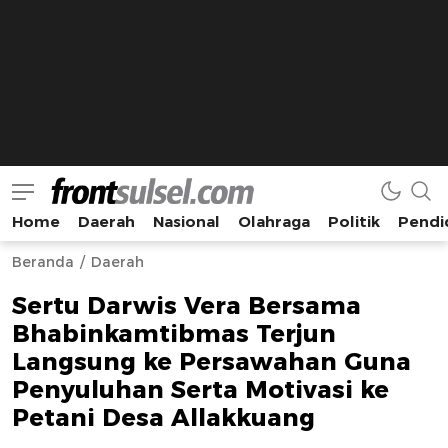
Home
Daerah
Nasional
Olahraga
Politik
Pendi
Frontsulsel.com
Terdepan Mengabarkan dari Sulawesi Selatan
Beranda
Daerah
Sertu Darwis Vera Bersama
Bhabinkamtibmas Terjun
Langsung ke Persawahan Guna
Penyuluhan Serta Motivasi ke
Petani Desa Allakkuang