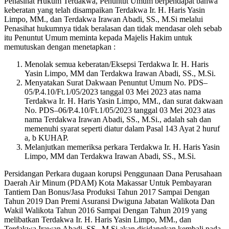
Penasihat Hukum Terdakwa, Penuntut Umum berpendapat bahwa
keberatan yang telah disampaikan Terdakwa Ir. H. Haris Yasin
Limpo, MM., dan Terdakwa Irawan Abadi, SS., M.Si melalui
Penasihat hukumnya tidak beralasan dan tidak mendasar oleh sebab
itu Penuntut Umum meminta kepada Majelis Hakim untuk
memutuskan dengan menetapkan :
Menolak semua keberatan/Eksepsi Terdakwa Ir. H. Haris
Yasin Limpo, MM dan Terdakwa Irawan Abadi, SS., M.Si.
Menyatakan Surat Dakwaan Penuntut Umum No. PDS–
05/P.4.10/Ft.1/05/2023 tanggal 03 Mei 2023 atas nama
Terdakwa Ir. H. Haris Yasin Limpo, MM., dan surat dakwaan
No. PDS–06/P.4.10/Ft.1/05/2023 tanggal 03 Mei 2023 atas
nama Terdakwa Irawan Abadi, SS., M.Si., adalah sah dan
memenuhi syarat seperti diatur dalam Pasal 143 Ayat 2 huruf
a, b KUHAP.
Melanjutkan memeriksa perkara Terdakwa Ir. H. Haris Yasin
Limpo, MM dan Terdakwa Irawan Abadi, SS., M.Si.
Persidangan Perkara dugaan korupsi Penggunaan Dana Perusahaan
Daerah Air Minum (PDAM) Kota Makassar Untuk Pembayaran
Tantiem Dan Bonus/Jasa Produksi Tahun 2017 Sampai Dengan
Tahun 2019 Dan Premi Asuransi Dwiguna Jabatan Walikota Dan
Wakil Walikota Tahun 2016 Sampai Dengan Tahun 2019 yang
melibatkan Terdakwa Ir. H. Haris Yasin Limpo, MM., dan
Terdakwa Irawan Abadi, SS., M.Si akan disidangkan kembali pada