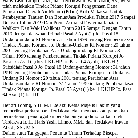
Haris Yasin Limpo, MM., dan Terdakwa Irawan Abadi, SS., M.Si
telah melakukan Tindak Pidana Korupsi Penggunaan Dana
Perusahaan Daerah Air Minum (Pdam) Kota Makassar Untuk
Pembayaran Tantiem Dan Bonus/Jasa Produksi Tahun 2017 Sampai
Dengan Tahun 2019 Dan Premi Asuransi Dwiguna Jabatan
Walikota Dan Wakil Walikota Tahun 2016 Sampai Dengan Tahun
2019 dengan dakwaan Primair Pasal 2 Ayat (1) Jo. Pasal 18
Undang-undang RI Nomor : 31 tahun 1999 tentang Pemberantasan
Tindak Pidana Korupsi Jo. Undang-Undang RI Nomor : 20 tahun
2001 tentang Perubahan Atas Undang-undang RI Nomor : 31
Tahun 1999 tentang Pemberantasan Tindak Pidana Korupsi Jo.
Pasal 55 Ayat (1) ke- 1 KUHP Jo. Pasal 64 Ayat (1) KUHP,
Subsidiair Pasal 3 Jo. Pasal 18 Undang-undang Nomor : 31 tahun
1999 tentang Pemberantasan Tindak Pidana Korupsi Jo. Undang-
Undang RI Nomor : 20 tahun 2001 tentang Perubahan Atas
Undang-undang RI Nomor : 31 Tahun 1999 tentang Pemberantasan
Tindak Pidana Korupsi Jo. Pasal 55 Ayat (1) ke- 1 KUHP Jo. Pasal
64 Ayat (1) KUHP.
Hendri Tobing, S.H.,M.H selaku Ketua Majelis Hakim yang
memeriksa perkara para Terdakwa telah membacakan penolakan
permohonan penangguhan penahanan yang dimohonkan oleh
Terdakwa Ir. H. Haris Yasin Limpo, MM., dan Terdakwa Irawan
Abadi, SS., M.Si
Dalam surat Tanggapan Penuntut Umum Terhadap Eksepsi