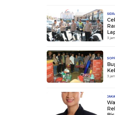
SIDR
Ce
Ra
La
3 jam
SOP
Bu
Ke
3 jam
JAK
Wa
Rel
Bi