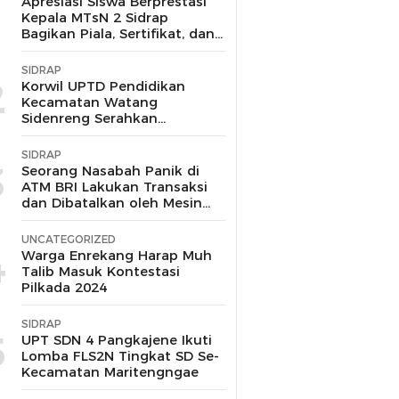
1
Apresiasi Siswa Berprestasi
Kepala MTsN 2 Sidrap
Bagikan Piala, Sertifikat, dan
Uang Pembinaan
SIDRAP
2
Korwil UPTD Pendidikan
Kecamatan Watang
Sidenreng Serahkan
Langsung Bantuan pada
Korban Kebakaran di Wala
SIDRAP
Sidrap
3
Seorang Nasabah Panik di
ATM BRI Lakukan Transaksi
dan Dibatalkan oleh Mesin
Tanpa Keluar Uang
UNCATEGORIZED
4
Warga Enrekang Harap Muh
Talib Masuk Kontestasi
Pilkada 2024
SIDRAP
5
UPT SDN 4 Pangkajene Ikuti
Lomba FLS2N Tingkat SD Se-
Kecamatan Maritengngae