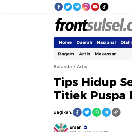
Frontsulsel.com
Terdepan Mengabarkan dari Sulawes
Home
Daerah
Nasional
Olah
Ragam
Artis
Makassar
Beranda
Artis
Tips Hidup S
Titiek Puspa 
Bagikan:
Ersan