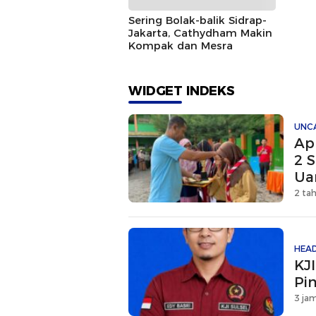
Sering Bolak-balik Sidrap-
Jakarta, Cathydham Makin
Kompak dan Mesra
WIDGET INDEKS
UNC
Ap
2 S
Ua
2 ta
HEAD
KJ
Pi
3 jam