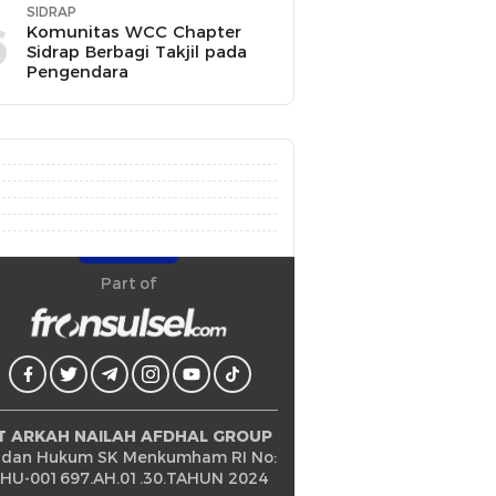
SIDRAP
6
Komunitas WCC Chapter
Sidrap Berbagi Takjil pada
Pengendara
Part of
T ARKAH NAILAH AFDHAL GROUP
dan Hukum SK Menkumham RI No:
HU-001697.AH.01.30.TAHUN 2024