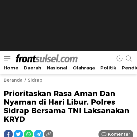
Home
Daerah
Nasional
Olahraga
Politik
Pendi
Frontsulsel.com
Terdepan Mengabarkan dari Sulawesi Selatan
Beranda
Sidrap
Prioritaskan Rasa Aman Dan
Nyaman di Hari Libur, Polres
Sidrap Bersama TNI Laksanakan
KRYD
Komentar