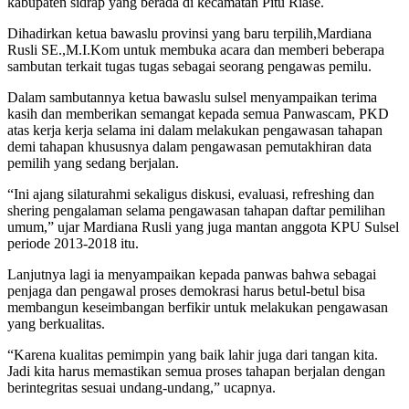
kabupaten sidrap yang berada di kecamatan Pitu Riase.
Dihadirkan ketua bawaslu provinsi yang baru terpilih,Mardiana
Rusli SE.,M.I.Kom untuk membuka acara dan memberi beberapa
sambutan terkait tugas tugas sebagai seorang pengawas pemilu.
Dalam sambutannya ketua bawaslu sulsel menyampaikan terima
kasih dan memberikan semangat kepada semua Panwascam, PKD
atas kerja kerja selama ini dalam melakukan pengawasan tahapan
demi tahapan khususnya dalam pengawasan pemutakhiran data
pemilih yang sedang berjalan.
“Ini ajang silaturahmi sekaligus diskusi, evaluasi, refreshing dan
shering pengalaman selama pengawasan tahapan daftar pemilihan
umum,” ujar Mardiana Rusli yang juga mantan anggota KPU Sulsel
periode 2013-2018 itu.
Lanjutnya lagi ia menyampaikan kepada panwas bahwa sebagai
penjaga dan pengawal proses demokrasi harus betul-betul bisa
membangun keseimbangan berfikir untuk melakukan pengawasan
yang berkualitas.
“Karena kualitas pemimpin yang baik lahir juga dari tangan kita.
Jadi kita harus memastikan semua proses tahapan berjalan dengan
berintegritas sesuai undang-undang,” ucapnya.