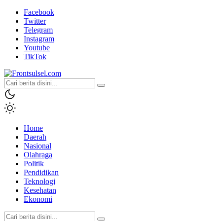
Facebook
Twitter
Telegram
Instagram
Youtube
TikTok
Frontsulsel.com
Terdepan Mengabarkan dari Sulawesi Selatan
Home
Daerah
Nasional
Olahraga
Politik
Pendidikan
Teknologi
Kesehatan
Ekonomi