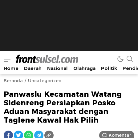
Home
Daerah
Nasional
Olahraga
Politik
Pendi
Frontsulsel.com
Terdepan Mengabarkan dari Sulawesi Selatan
Beranda
Uncategorized
Panwaslu Kecamatan Watang
Sidenreng Persiapkan Posko
Aduan Masyarakat dengan
Taglene Kawal Hak Pilih
Komentar