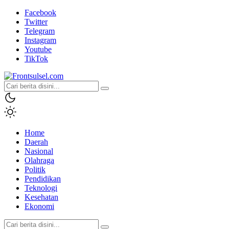
Facebook
Twitter
Telegram
Instagram
Youtube
TikTok
Frontsulsel.com
Terdepan Mengabarkan dari Sulawesi Selatan
Home
Daerah
Nasional
Olahraga
Politik
Pendidikan
Teknologi
Kesehatan
Ekonomi