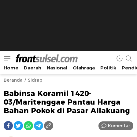
Home
Daerah
Nasional
Olahraga
Politik
Pendi
Frontsulsel.com
Terdepan Mengabarkan dari Sulawesi Selatan
Beranda
Sidrap
Babinsa Koramil 1420-
03/Maritenggae Pantau Harga
Bahan Pokok di Pasar Allakuang
Komentar