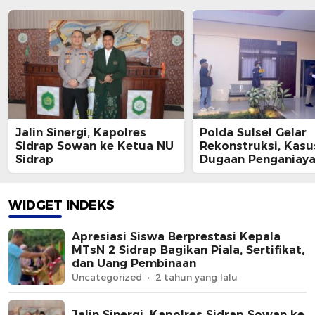
Jalin Sinergi, Kapolres
Polda Sulsel Gelar
Sidrap Sowan ke Ketua NU
Rekonstruksi, Kasu
Sidrap
Dugaan Penganiay
Rusman oleh Andi F
Dipastikan Lanjut
WIDGET INDEKS
Apresiasi Siswa Berprestasi Kepala
MTsN 2 Sidrap Bagikan Piala, Sertifikat,
dan Uang Pembinaan
Uncategorized
2 tahun yang lalu
Jalin Sinergi, Kapolres Sidrap Sowan ke