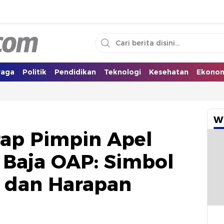
i Selatan
raga
Politik
Pendidikan
Teknologi
Kesehatan
Ekono
W
rap Pimpin Apel
 Baja OAP: Simbol
 dan Harapan