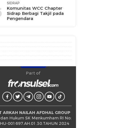
SIDRAP
6
Komunitas WCC Chapter
Sidrap Berbagi Takjil pada
Pengendara
Part of
T ARKAH NAILAH AFDHAL GROUP
dan Hukum SK Menkumham RI No:
HU-001697.AH.01.30.TAHUN 2024