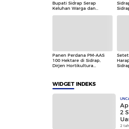
Bupati Sidrap Serap
Sidr
Keluhan Warga dan
Sidra
Janjikan Jalan Mulus
Panen Perdana PM-AAS
Setet
100 Hektare di Sidrap,
Harap
Dirjen Hortikultura
Sidra
Kementan Hadiri Pertanian
Sema
Modern
Melal
WIDGET INDEKS
UNC
Ap
2 S
Ua
2 ta