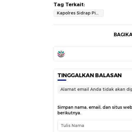
Tag Terkait:
Kapolres Sidrap Pimpin Apel Pelepasan 11 Baja OAP: Simbol Penghargaan dan Harapan Sukses
BAGIKA
TINGGALKAN BALASAN
Alamat email Anda tidak akan dip
Simpan nama, email, dan situs we
berikutnya.