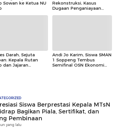
ap Sowan ke Ketua NU
Rekonstruksi, Kasus
p
Dugaan Penganiayaan
Rusman oleh Andi Farid
Dipastikan Lanjut
es Darah, Sejuta
Andi Jo Karim, Siswa SMAN
an: Kepala Rutan
1 Soppeng Tembus
p dan Jajaran
Semifinal OSN Ekonomi
rakkan HUT Ke-81 RI
2026
ui Aksi Donor Darah
ATEGORIZED
resiasi Siswa Berprestasi Kepala MTsN
idrap Bagikan Piala, Sertifikat, dan
ng Pembinaan
hun yang lalu