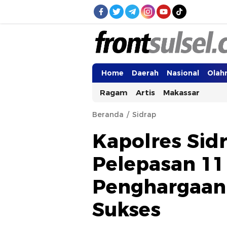
Frontsulsel.com
Terdepan Mengabarkan dari Sulawes
Home
Daerah
Nasional
Olah
Ragam
Artis
Makassar
Beranda
Sidrap
Kapolres Sid
Pelepasan 11
Penghargaan
Sukses