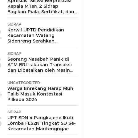
1
Apresiasi Siswa Berprestasi
Kepala MTsN 2 Sidrap
Bagikan Piala, Sertifikat, dan
Uang Pembinaan
SIDRAP
2
Korwil UPTD Pendidikan
Kecamatan Watang
Sidenreng Serahkan
Langsung Bantuan pada
Korban Kebakaran di Wala
SIDRAP
Sidrap
3
Seorang Nasabah Panik di
ATM BRI Lakukan Transaksi
dan Dibatalkan oleh Mesin
Tanpa Keluar Uang
UNCATEGORIZED
4
Warga Enrekang Harap Muh
Talib Masuk Kontestasi
Pilkada 2024
SIDRAP
5
UPT SDN 4 Pangkajene Ikuti
Lomba FLS2N Tingkat SD Se-
Kecamatan Maritengngae