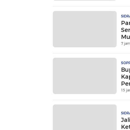
SIDR
Pa
Se
Mu
7 jam
SOP
Bu
Ka
Pe
15 ja
SIDR
Jal
Ke