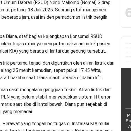
 Umum Daerah (RSUD) Nene Mallomo (Nemal) Sidrap
at petang, 18 Juli 2025. Seorang staf manajemen
 beberapa jam, usai insiden pemadaman listrik bergilir
mpa Diana, staf bagian kelengkapan konsumsi RSUD
anakan tugas rutinnya mengantar makanan untuk pasien
lasi KIA) yang berada di lantai dua gedung tersebut.
rik pertama terjadi dan digantikan oleh aliran listrik dari
elang 25 menit kemudian, tepat pukul 17.45 Wita,
a tiba-tiba saat Diana masih berada di dalam lift.
umah sakit mengalami gangguan teknis. Aliran listrik dari
 PLN yang belum stabil, menyebabkan sistem lift error
atis saat tiba di lantai bawah. Diana pun terjebak di
si yang memadai.
P
Ba
 Perawat yang tengah bertugas di Instalasi KIA mulai
A
dari dalam lift terdengar samar-samar. Beberapa pegawai