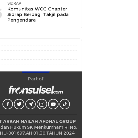
SIDRAP
6
Komunitas WCC Chapter
Sidrap Berbagi Takjil pada
Pengendara
Part of
T ARKAH NAILAH AFDHAL GROUP
dan Hukum SK Menkumham RI No:
HU-001697.AH.01.30.TAHUN 2024