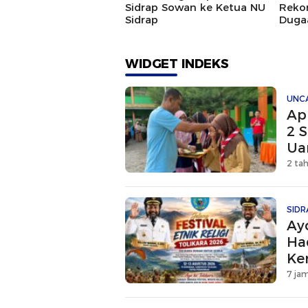
Sidrap Sowan ke Ketua NU
Rekon
Sidrap
Duga
Rusm
Dipas
WIDGET INDEKS
UNC
Ap
2 S
Ua
2 ta
SIDR
Ayo
Ha
Ke
7 jam