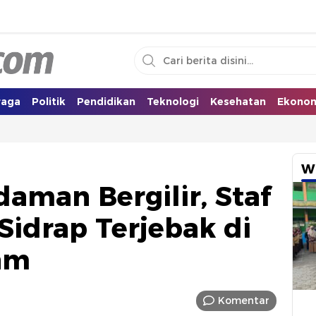
i Selatan
raga
Politik
Pendidikan
Teknologi
Kesehatan
Ekono
W
aman Bergilir, Staf
idrap Terjebak di
jam
Komentar