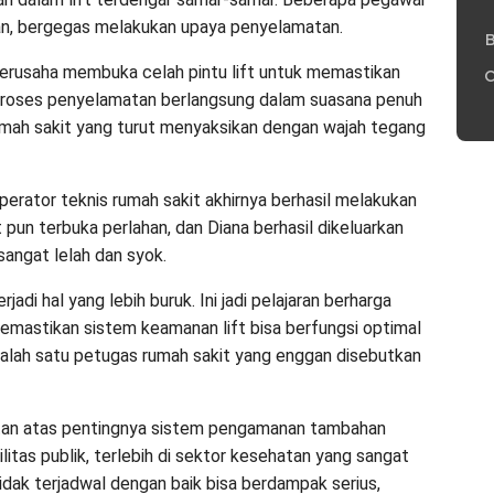
an, bergegas melakukan upaya penyelamatan.
B
erusaha membuka celah pintu lift untuk memastikan
C
 Proses penyelamatan berlangsung dalam suasana penuh
umah sakit yang turut menyaksikan dengan wajah tegang
operator teknis rumah sakit akhirnya berhasil melakukan
ft pun terbuka perlahan, dan Diana berhasil dikeluarkan
sangat lelah dan syok.
jadi hal yang lebih buruk. Ini jadi pelajaran berharga
mastikan sistem keamanan lift bisa berfungsi optimal
jar salah satu petugas rumah sakit yang enggan disebutkan
otan atas pentingnya sistem pengamanan tambahan
tas publik, terlebih di sektor kesehatan yang sangat
 tidak terjadwal dengan baik bisa berdampak serius,