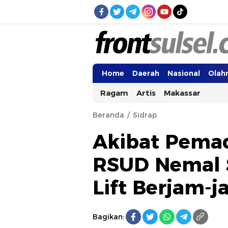
Frontsulsel.com
Terdepan Mengabarkan dari Sulawes
Home
Daerah
Nasional
Olah
Ragam
Artis
Makassar
Beranda
Sidrap
Akibat Pemad
RSUD Nemal S
Lift Berjam-
Bagikan: