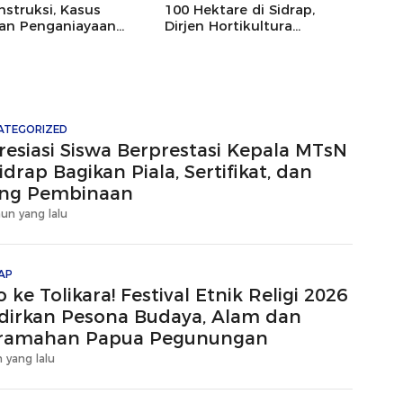
struksi, Kasus
100 Hektare di Sidrap,
an Penganiayaan
Dirjen Hortikultura
an oleh Andi Farid
Kementan Hadiri Pertanian
tikan Lanjut
Modern
ATEGORIZED
resiasi Siswa Berprestasi Kepala MTsN
idrap Bagikan Piala, Sertifikat, dan
ng Pembinaan
hun yang lalu
AP
 ke Tolikara! Festival Etnik Religi 2026
dirkan Pesona Budaya, Alam dan
ramahan Papua Pegunungan
 yang lalu