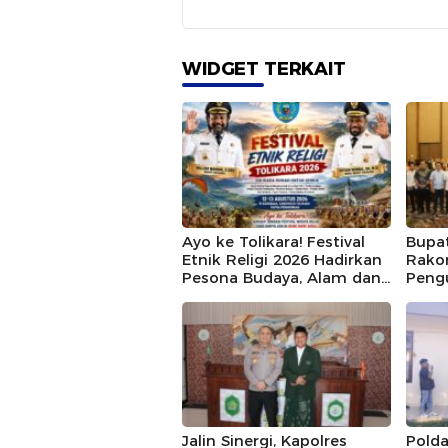
WIDGET TERKAIT
Ayo ke Tolikara! Festival
Bupat
Etnik Religi 2026 Hadirkan
Rako
Pesona Budaya, Alam dan
Pengu
Keramahan Papua
BUM
Pegunungan
Jalin Sinergi, Kapolres
Polda