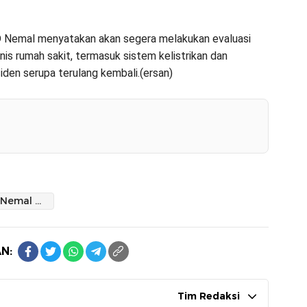
D Nemal menyatakan akan segera melakukan evaluasi
nis rumah sakit, termasuk sistem kelistrikan dan
iden serupa terulang kembali.(ersan)
Staf RSUD Nemal Sidrap Terjebak di Lift Berjam-jam
N:
Tim Redaksi