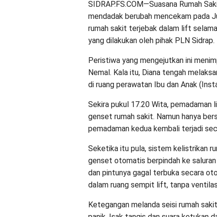
SIDRAP.FS.COM—Suasana Rumah Sakit
mendadak berubah mencekam pada Jum
rumah sakit terjebak dalam lift selama
yang dilakukan oleh pihak PLN Sidrap.
Peristiwa yang mengejutkan ini meni
Nemal. Kala itu, Diana tengah melaks
di ruang perawatan Ibu dan Anak (Insta
Sekira pukul 17.20 Wita, pemadaman list
genset rumah sakit. Namun hanya bers
pemadaman kedua kembali terjadi secar
Seketika itu pula, sistem kelistrikan r
genset otomatis berpindah ke saluran
dan pintunya gagal terbuka secara otom
dalam ruang sempit lift, tanpa ventila
Ketegangan melanda seisi rumah sakit.
panik. Isak tangis dan suara ketukan 