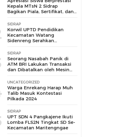
1
Apresiasi Siswa Berprestasi
Kepala MTsN 2 Sidrap
Bagikan Piala, Sertifikat, dan
Uang Pembinaan
SIDRAP
2
Korwil UPTD Pendidikan
Kecamatan Watang
Sidenreng Serahkan
Langsung Bantuan pada
Korban Kebakaran di Wala
SIDRAP
Sidrap
3
Seorang Nasabah Panik di
ATM BRI Lakukan Transaksi
dan Dibatalkan oleh Mesin
Tanpa Keluar Uang
UNCATEGORIZED
4
Warga Enrekang Harap Muh
Talib Masuk Kontestasi
Pilkada 2024
SIDRAP
5
UPT SDN 4 Pangkajene Ikuti
Lomba FLS2N Tingkat SD Se-
Kecamatan Maritengngae