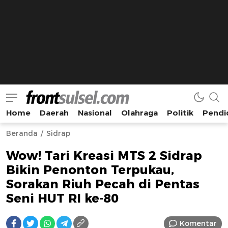
Home
Daerah
Nasional
Olahraga
Politik
Pendi
Frontsulsel.com
Terdepan Mengabarkan dari Sulawesi Selatan
Beranda
Sidrap
Wow! Tari Kreasi MTS 2 Sidrap
Bikin Penonton Terpukau,
Sorakan Riuh Pecah di Pentas
Seni HUT RI ke-80
Komentar