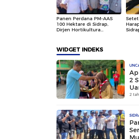
Panen Perdana PM-AAS
Setet
100 Hektare di Sidrap,
Harap
Dirjen Hortikultura
Sidra
Kementan Hadiri Pertanian
Sema
Modern
Melal
WIDGET INDEKS
UNC
Ap
2 S
Ua
2 ta
SIDR
Pa
Se
Mu