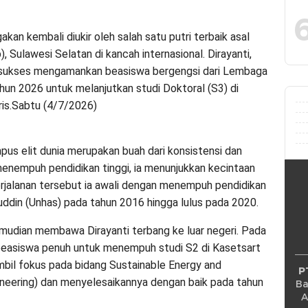
 kembali diukir oleh salah satu putri terbaik asal
 Sulawesi Selatan di kancah internasional. Dirayanti,
, sukses mengamankan beasiswa bergengsi dari Lembaga
un 2026 untuk melanjutkan studi Doktoral (S3) di
ris.Sabtu (4/7/2026)
us elit dunia merupakan buah dari konsistensi dan
menempuh pendidikan tinggi, ia menunjukkan kecintaan
erjalanan tersebut ia awali dengan menempuh pendidikan
uddin (Unhas) pada tahun 2016 hingga lulus pada 2020.
emudian membawa Dirayanti terbang ke luar negeri. Pada
 beasiswa penuh untuk menempuh studi S2 di Kasetsart
ambil fokus pada bidang Sustainable Energy and
P
neering) dan menyelesaikannya dengan baik pada tahun
Ba
A