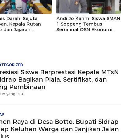
es Darah, Sejuta
Andi Jo Karim, Siswa SMAN
an: Kepala Rutan
1 Soppeng Tembus
p dan Jajaran
Semifinal OSN Ekonomi
rakkan HUT Ke-81 RI
2026
ui Aksi Donor Darah
ATEGORIZED
resiasi Siswa Berprestasi Kepala MTsN
idrap Bagikan Piala, Sertifikat, dan
ng Pembinaan
hun yang lalu
AP
nen Raya di Desa Botto, Bupati Sidrap
rap Keluhan Warga dan Janjikan Jalan
lus