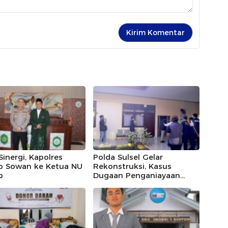
 Sinergi, Kapolres
Polda Sulsel Gelar
ap Sowan ke Ketua NU
Rekonstruksi, Kasus
p
Dugaan Penganiayaan
Rusman oleh Andi Farid
Dipastikan Lanjut