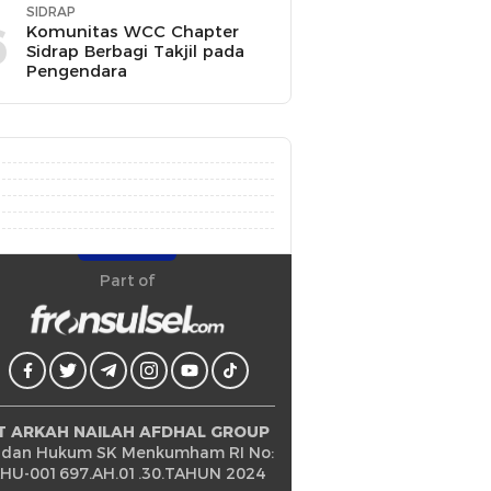
SIDRAP
6
Komunitas WCC Chapter
Sidrap Berbagi Takjil pada
Pengendara
Part of
T ARKAH NAILAH AFDHAL GROUP
dan Hukum SK Menkumham RI No:
HU-001697.AH.01.30.TAHUN 2024