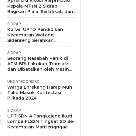
1
Apresiasi Siswa Berprestasi
Kepala MTsN 2 Sidrap
Bagikan Piala, Sertifikat, dan
Uang Pembinaan
SIDRAP
2
Korwil UPTD Pendidikan
Kecamatan Watang
Sidenreng Serahkan
Langsung Bantuan pada
Korban Kebakaran di Wala
SIDRAP
Sidrap
3
Seorang Nasabah Panik di
ATM BRI Lakukan Transaksi
dan Dibatalkan oleh Mesin
Tanpa Keluar Uang
UNCATEGORIZED
4
Warga Enrekang Harap Muh
Talib Masuk Kontestasi
Pilkada 2024
SIDRAP
5
UPT SDN 4 Pangkajene Ikuti
Lomba FLS2N Tingkat SD Se-
Kecamatan Maritengngae