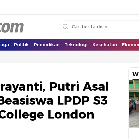
i Selatan
raga
Politik
Pendidikan
Teknologi
Kesehatan
Ekono
W
rayanti, Putri Asal
 Beasiswa LPDP S3
 College London