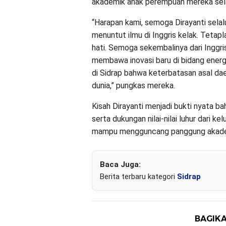
akademik anak perempuan mereka sela
“Harapan kami, semoga Dirayanti selal
menuntut ilmu di Inggris kelak. Tetapla
hati. Semoga sekembalinya dari Inggr
membawa inovasi baru di bidang energi 
di Sidrap bahwa keterbatasan asal dae
dunia,” pungkas mereka.
Kisah Dirayanti menjadi bukti nyata b
serta dukungan nilai-nilai luhur dari k
mampu mengguncang panggung akademi
Baca Juga:
Berita terbaru kategori
Sidrap
BAGIKA