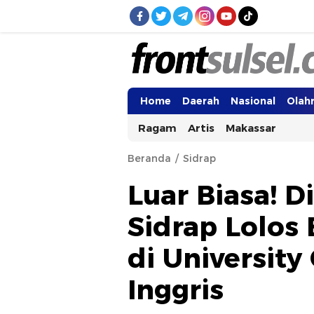
Frontsulsel.com
Terdepan Mengabarkan dari Sulawes
Home
Daerah
Nasional
Olah
Ragam
Artis
Makassar
Beranda
Sidrap
Luar Biasa! Di
Sidrap Lolos
di University
Inggris