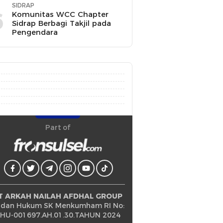
SIDRAP
6
Komunitas WCC Chapter
Sidrap Berbagi Takjil pada
Pengendara
Part of
T ARKAH NAILAH AFDHAL GROUP
dan Hukum SK Menkumham RI No:
HU-001697.AH.01.30.TAHUN 2024