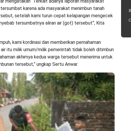
ar mengatakan “Terkait adanya laporan masyarakat
ir tersumbat karena ada masyarakat menimbun tanah
B
tersebut, setelah kami turun cepat kelapangan mengecek
C
nyebab tersumbatnya aliran air (got) tersebut”, Kita
empuh, kami kordinasi dan memberikan pemahaman
ir itu milik umum/milik pemerintah tidak boleh ditimbun
emahaman akhirnya kedua warga tersebut menerima untuk
bunan tersebut,” ungkap Sertu Anwar.