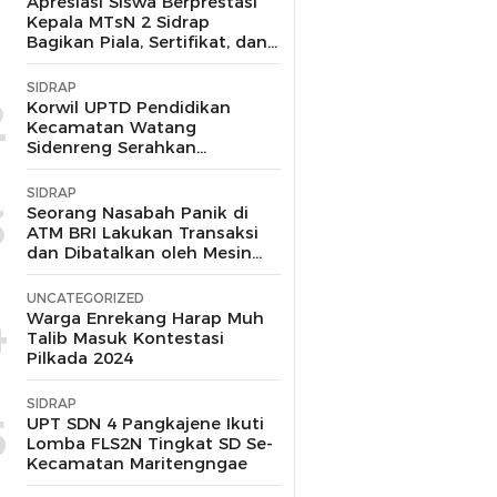
1
Apresiasi Siswa Berprestasi
Kepala MTsN 2 Sidrap
Bagikan Piala, Sertifikat, dan
Uang Pembinaan
SIDRAP
2
Korwil UPTD Pendidikan
Kecamatan Watang
Sidenreng Serahkan
Langsung Bantuan pada
Korban Kebakaran di Wala
SIDRAP
Sidrap
3
Seorang Nasabah Panik di
ATM BRI Lakukan Transaksi
dan Dibatalkan oleh Mesin
Tanpa Keluar Uang
UNCATEGORIZED
4
Warga Enrekang Harap Muh
Talib Masuk Kontestasi
Pilkada 2024
SIDRAP
5
UPT SDN 4 Pangkajene Ikuti
Lomba FLS2N Tingkat SD Se-
Kecamatan Maritengngae