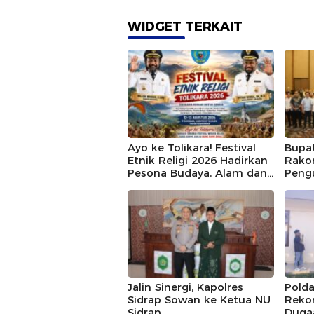
WIDGET TERKAIT
Ayo ke Tolikara! Festival
Bupat
Etnik Religi 2026 Hadirkan
Rako
Pesona Budaya, Alam dan
Pengu
Keramahan Papua
BUM
Pegunungan
Jalin Sinergi, Kapolres
Polda
Sidrap Sowan ke Ketua NU
Rekon
Sidrap
Duga