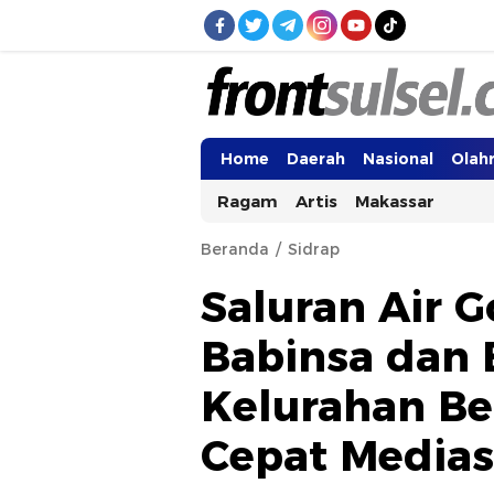
Frontsulsel.com
Terdepan Mengabarkan dari Sulawes
Home
Daerah
Nasional
Olah
Ragam
Artis
Makassar
Beranda
Sidrap
Saluran Air 
Babinsa dan
Kelurahan Be
Cepat Medias