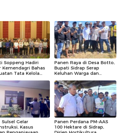
i Soppeng Hadiri
Panen Raya di Desa Botto,
r Kemendagri Bahas
Bupati Sidrap Serap
atan Tata Kelola
Keluhan Warga dan
D
Janjikan Jalan Mulus
 Sulsel Gelar
Panen Perdana PM-AAS
struksi, Kasus
100 Hektare di Sidrap,
an Penganiayaan
Dirjen Hortikultura