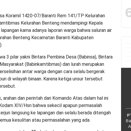
 Koramil 1420-07/Baranti Rem 141/TP Kelurahan
amtibmas Kelurahan Benteng mendampingi Kepala
lapangan karna adanya laporan warga bahwa saluran air
elurahan Benteng Kecamatan Baranti Kabupaten
).
a 3 pilar yakni Bintara Pembina Desa (Babinsa), Bintara
Masyarakat (Babinkamtibmas) dan lurah merupakan
erselisihan antar warga dengan cara selalu bergerak
n di wilayah binaan. Karena ketiga unsur tersebut
ersebut.
k, arahan dan perintah dari Komando Atas dalam hal ini
Kodam XIV/Hsn bahwa sekecil apapun permasalah
 terjun langsung ke lapangan dan selalu berada ditengah
P
emua kesulitan atau permasalahan yang ada.
Ba
A