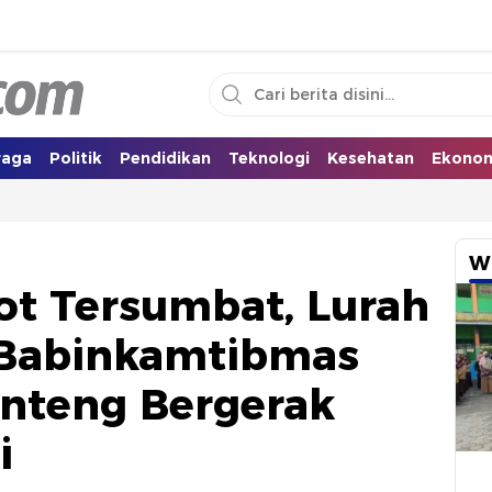
i Selatan
raga
Politik
Pendidikan
Teknologi
Kesehatan
Ekono
W
Got Tersumbat, Lurah
 Babinkamtibmas
nteng Bergerak
i