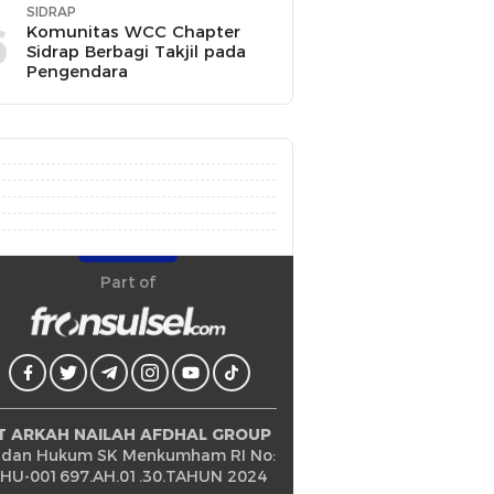
SIDRAP
6
Komunitas WCC Chapter
Sidrap Berbagi Takjil pada
Pengendara
Part of
T ARKAH NAILAH AFDHAL GROUP
dan Hukum SK Menkumham RI No:
HU-001697.AH.01.30.TAHUN 2024