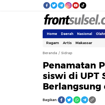
Frontsulsel.com
Terdepan Mengabarkan dari Sulawes
Home
Daerah
Nasional
Olah
Ragam
Artis
Makassar
Beranda
Sidrap
Penamatan P
siswi di UPT
Berlangsung
Bagikan: