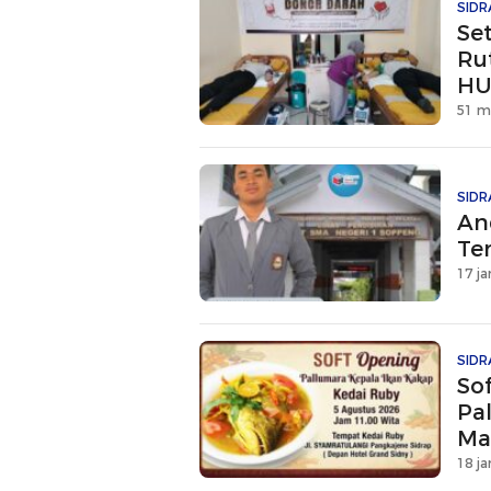
SIDR
Se
Ru
HU
51 m
SIDR
An
Te
17 ja
SIDR
So
Pa
Ma
18 ja