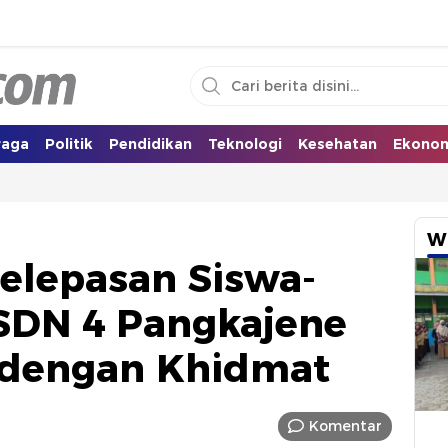
i Selatan
raga
Politik
Pendidikan
Teknologi
Kesehatan
Ekono
W
elepasan Siswa-
 SDN 4 Pangkajene
 dengan Khidmat
Komentar