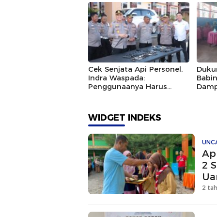
Melalui Aksi Donor Darah
Cek Senjata Api Personel,
Duku
Indra Waspada:
Babi
Penggunaanya Harus
Damp
Sesuai Prosedur
Makan
WIDGET INDEKS
UNC
Ap
2 S
Ua
2 ta