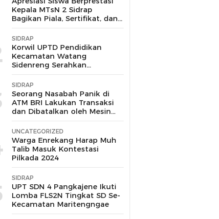
1
Apresiasi Siswa Berprestasi
Kepala MTsN 2 Sidrap
Bagikan Piala, Sertifikat, dan
Uang Pembinaan
SIDRAP
2
Korwil UPTD Pendidikan
Kecamatan Watang
Sidenreng Serahkan
Langsung Bantuan pada
Korban Kebakaran di Wala
SIDRAP
Sidrap
3
Seorang Nasabah Panik di
ATM BRI Lakukan Transaksi
dan Dibatalkan oleh Mesin
Tanpa Keluar Uang
UNCATEGORIZED
4
Warga Enrekang Harap Muh
Talib Masuk Kontestasi
Pilkada 2024
SIDRAP
5
UPT SDN 4 Pangkajene Ikuti
Lomba FLS2N Tingkat SD Se-
Kecamatan Maritengngae