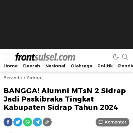
Home
Daerah
Nasional
Olahraga
Politik
Pendi
Frontsulsel.com
Terdepan Mengabarkan dari Sulawesi Selatan
Beranda
Sidrap
BANGGA! Alumni MTsN 2 Sidrap
Jadi Paskibraka Tingkat
Kabupaten Sidrap Tahun 2024
Komentar