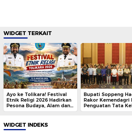
WIDGET TERKAIT
Ayo ke Tolikara! Festival
Bupati Soppeng Had
Etnik Religi 2026 Hadirkan
Rakor Kemendagri 
Pesona Budaya, Alam dan
Penguatan Tata Ke
Keramahan Papua
BUMD
Pegunungan
WIDGET INDEKS