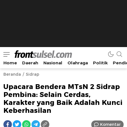
Home
Daerah
Nasional
Olahraga
Politik
Pendi
Frontsulsel.com
Terdepan Mengabarkan dari Sulawesi Selatan
Beranda
Sidrap
Upacara Bendera MTsN 2 Sidrap
Pembina: Selain Cerdas,
Karakter yang Baik Adalah Kunci
Keberhasilan
Komentar