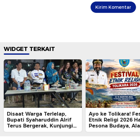
WIDGET TERKAIT
Disaat Warga Terlelap,
Ayo ke Tolikara! Fes
Bupati Syaharuddin Alrif
Etnik Religi 2026 H
Terus Bergerak, Kunjungi
Pesona Budaya, Al
Fashion Wastra dan
Keramahan Papua
Gelblaster Tournament di
Pegunungan