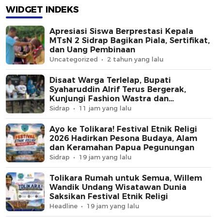
Mogan
WIDGET INDEKS
Apresiasi Siswa Berprestasi Kepala
MTsN 2 Sidrap Bagikan Piala, Sertifikat,
dan Uang Pembinaan
Uncategorized
2 tahun yang lalu
Disaat Warga Terlelap, Bupati
Syaharuddin Alrif Terus Bergerak,
Kunjungi Fashion Wastra dan
Gelblaster Tournament di Mogan
Sidrap
11 jam yang lalu
Ayo ke Tolikara! Festival Etnik Religi
2026 Hadirkan Pesona Budaya, Alam
dan Keramahan Papua Pegunungan
Sidrap
19 jam yang lalu
Tolikara Rumah untuk Semua, Willem
Wandik Undang Wisatawan Dunia
Saksikan Festival Etnik Religi
Headline
19 jam yang lalu