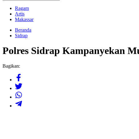
Ragam
Artis
Makassar
Beranda
Sidrap
Polres Sidrap Kampanyekan M
Bagikan: