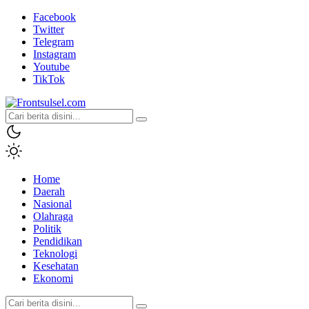
Facebook
Twitter
Telegram
Instagram
Youtube
TikTok
Frontsulsel.com
Terdepan Mengabarkan dari Sulawesi Selatan
Home
Daerah
Nasional
Olahraga
Politik
Pendidikan
Teknologi
Kesehatan
Ekonomi