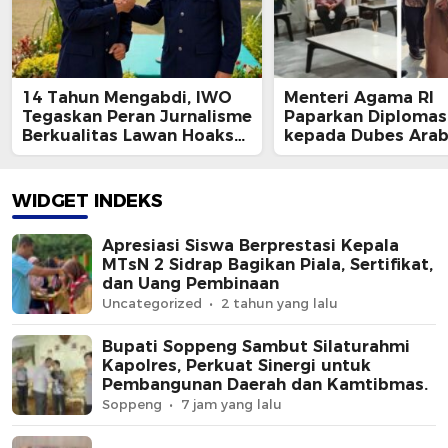
14 Tahun Mengabdi, IWO
Menteri Agama RI
Tegaskan Peran Jurnalisme
Paparkan Diplomas
Berkualitas Lawan Hoaks
kepada Dubes Arab
dan Polarisasi
Undang Syekh Suda
Hadiri Konferensi 
Internasional
WIDGET INDEKS
Apresiasi Siswa Berprestasi Kepala
MTsN 2 Sidrap Bagikan Piala, Sertifikat,
dan Uang Pembinaan
Uncategorized
2 tahun yang lalu
Bupati Soppeng Sambut Silaturahmi
Kapolres, Perkuat Sinergi untuk
Pembangunan Daerah dan Kamtibmas.
Soppeng
7 jam yang lalu