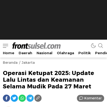
Home
Daerah
Nasional
Olahraga
Politik
Pendi
Frontsulsel.com
Terdepan Mengabarkan dari Sulawesi Selatan
Beranda
Jakarta
Operasi Ketupat 2025: Update
Lalu Lintas dan Keamanan
Selama Mudik Pada 27 Maret
Komentar