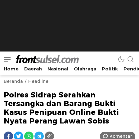
Home
Daerah
Nasional
Olahraga
Politik
Pendi
Frontsulsel.com
Terdepan Mengabarkan dari Sulawesi Selatan
Beranda
Headline
Polres Sidrap Serahkan
Tersangka dan Barang Bukti
Kasus Penipuan Online Bukti
Nyata Perang Lawan Sobis
Komentar