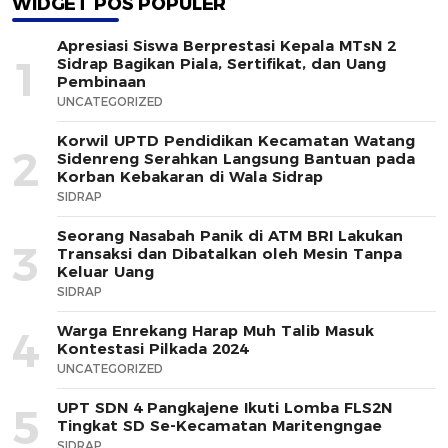
WIDGET POS POPULER
Apresiasi Siswa Berprestasi Kepala MTsN 2
1
Sidrap Bagikan Piala, Sertifikat, dan Uang
Pembinaan
UNCATEGORIZED
Korwil UPTD Pendidikan Kecamatan Watang
2
Sidenreng Serahkan Langsung Bantuan pada
Korban Kebakaran di Wala Sidrap
SIDRAP
Seorang Nasabah Panik di ATM BRI Lakukan
3
Transaksi dan Dibatalkan oleh Mesin Tanpa
Keluar Uang
SIDRAP
Warga Enrekang Harap Muh Talib Masuk
4
Kontestasi Pilkada 2024
UNCATEGORIZED
UPT SDN 4 Pangkajene Ikuti Lomba FLS2N
5
Tingkat SD Se-Kecamatan Maritengngae
SIDRAP