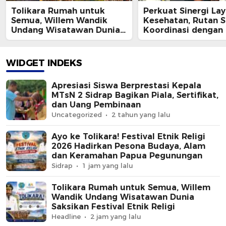
Tolikara Rumah untuk
Perkuat Sinergi La
Semua, Willem Wandik
Kesehatan, Rutan S
Undang Wisatawan Dunia
Koordinasi dengan 
Saksikan Festival Etnik
Kesehatan Kabupa
Religi
Sidrap
WIDGET INDEKS
Apresiasi Siswa Berprestasi Kepala
MTsN 2 Sidrap Bagikan Piala, Sertifikat,
dan Uang Pembinaan
Uncategorized
2 tahun yang lalu
Ayo ke Tolikara! Festival Etnik Religi
2026 Hadirkan Pesona Budaya, Alam
dan Keramahan Papua Pegunungan
Sidrap
1 jam yang lalu
Tolikara Rumah untuk Semua, Willem
Wandik Undang Wisatawan Dunia
Saksikan Festival Etnik Religi
Headline
2 jam yang lalu