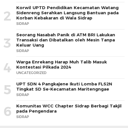
Korwil UPTD Pendidikan Kecamatan Watang
2
Sidenreng Serahkan Langsung Bantuan pada
Korban Kebakaran di Wala Sidrap
SIDRAP
Seorang Nasabah Panik di ATM BRI Lakukan
3
Transaksi dan Dibatalkan oleh Mesin Tanpa
Keluar Uang
SIDRAP
Warga Enrekang Harap Muh Talib Masuk
4
Kontestasi Pilkada 2024
UNCATEGORIZED
UPT SDN 4 Pangkajene Ikuti Lomba FLS2N
5
Tingkat SD Se-Kecamatan Maritengngae
SIDRAP
Komunitas WCC Chapter Sidrap Berbagi Takjil
6
pada Pengendara
SIDRAP