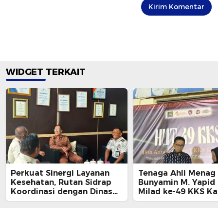
WIDGET TERKAIT
Perkuat Sinergi Layanan
Tenaga Ahli Menag R
Kesehatan, Rutan Sidrap
Bunyamin M. Yapid 
Koordinasi dengan Dinas
Milad ke-49 KKS Ka
Kesehatan Kabupaten
Ajak Mahasiswa Ja
Sidrap
Wajah Indonesia M