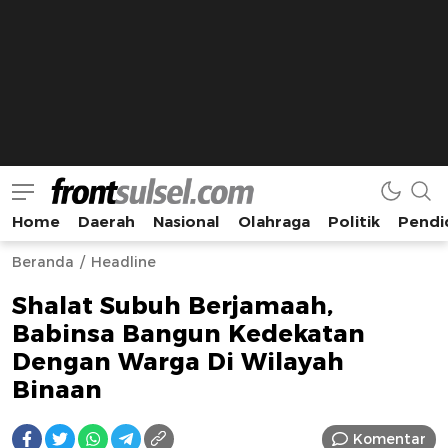
Home
Daerah
Nasional
Olahraga
Politik
Pendi
Frontsulsel.com
Terdepan Mengabarkan dari Sulawesi Selatan
Beranda
Headline
Shalat Subuh Berjamaah,
Babinsa Bangun Kedekatan
Dengan Warga Di Wilayah
Binaan
Komentar