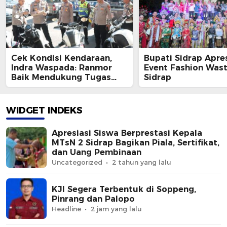
Cek Kondisi Kendaraan,
Bupati Sidrap Apres
Indra Waspada: Ranmor
Event Fashion Wast
Baik Mendukung Tugas
Sidrap
Polri di Lapangan
WIDGET INDEKS
Apresiasi Siswa Berprestasi Kepala
MTsN 2 Sidrap Bagikan Piala, Sertifikat,
dan Uang Pembinaan
Uncategorized
2 tahun yang lalu
KJI Segera Terbentuk di Soppeng,
Pinrang dan Palopo
Headline
2 jam yang lalu