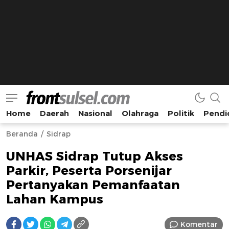
Home
Daerah
Nasional
Olahraga
Politik
Pendi
Frontsulsel.com
Terdepan Mengabarkan dari Sulawesi Selatan
Beranda
Sidrap
UNHAS Sidrap Tutup Akses
Parkir, Peserta Porsenijar
Pertanyakan Pemanfaatan
Lahan Kampus
Komentar