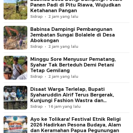
Panen Padi di Pitu Riawa, Wujudkan
Ketahanan Pangan
Sidrap
2 jam yang lalu
Babinsa Dampingi Pembangunan
Jembatan Sungai Bolalele di Desa
Abokongan
Sidrap
2 jam yang lalu
Minggu Sore Menyusur Pematang,
Syahar Tak Berteduh Demi Petani
Tetap Gemilang
Sidrap
2 jam yang lalu
Disaat Warga Terlelap, Bupati
Syaharuddin Alrif Terus Bergerak,
Kunjungi Fashion Wastra dan
Gelblaster Tournament di Mogan
Sidrap
16 jam yang lalu
Ayo ke Tolikara! Festival Etnik Religi
2026 Hadirkan Pesona Budaya, Alam
dan Keramahan Papua Pegunungan