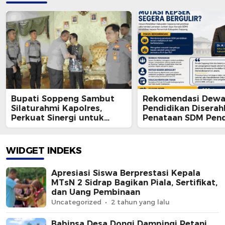
Bupati Soppeng Sambut
Rekomendasi Dew
Silaturahmi Kapolres,
Pendidikan Diserah
Perkuat Sinergi untuk
Penataan SDM Pend
Pembangunan Daerah dan
dan Mutasi Kepala
Kamtibmas.
Segera Bergulir?
WIDGET INDEKS
Apresiasi Siswa Berprestasi Kepala
MTsN 2 Sidrap Bagikan Piala, Sertifikat,
dan Uang Pembinaan
Uncategorized
2 tahun yang lalu
Babinsa Desa Dongi Dampingi Petani