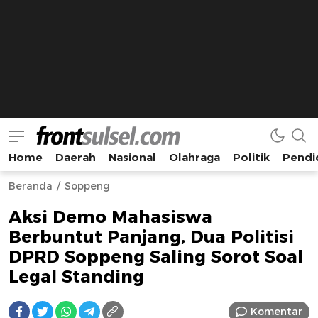
Home
Daerah
Nasional
Olahraga
Politik
Pendi
Frontsulsel.com
Terdepan Mengabarkan dari Sulawesi Selatan
Beranda
Soppeng
Aksi Demo Mahasiswa
Berbuntut Panjang, Dua Politisi
DPRD Soppeng Saling Sorot Soal
Legal Standing
Komentar