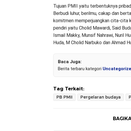
Tujuan PMII yaitu terbentuknya priba
Berbudi luhur, berilmu, cakap dan be
komitmen memperjuangkan cita-cita ke
pendiri yaitu Cholid Mawardi, Said Bu
Ismail Makky, Munsif Nahrawi, Nuril Hu
Huda, M Cholid Narbuko dan Ahmad Hu
Baca Juga:
Berita terbaru kategori
Uncategoriz
Tag Terkait:
PB PMII
Pergelaran budaya
BAGIKA