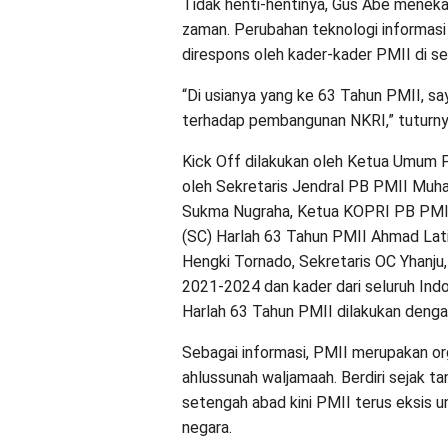
Tidak henti-hentinya, Gus Abe menek
zaman. Perubahan teknologi informasi 
direspons oleh kader-kader PMII di se
“Di usianya yang ke 63 Tahun PMII, saya
terhadap pembangunan NKRI,” tuturny
Kick Off dilakukan oleh Ketua Umum
oleh Sekretaris Jendral PB PMII Muh
Sukma Nugraha, Ketua KOPRI PB PMII 
(SC) Harlah 63 Tahun PMII Ahmad Lat
Hengki Tornado, Sekretaris OC Yhanju
2021-2024 dan kader dari seluruh In
Harlah 63 Tahun PMII dilakukan denga
Sebagai informasi, PMII merupakan org
ahlussunah waljamaah. Berdiri sejak ta
setengah abad kini PMII terus eksis 
negara.