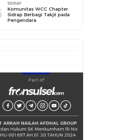
SIDRAP
6
Komunitas WCC Chapter
Sidrap Berbagi Takjil pada
Pengendara
Part of
T ARKAH NAILAH AFDHAL GROUP
dan Hukum SK Menkumham RI No:
HU-001697.AH.01.30.TAHUN 2024