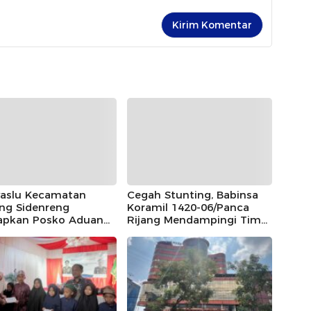
aslu Kecamatan
Cegah Stunting, Babinsa
ng Sidenreng
Koramil 1420-06/Panca
iapkan Posko Aduan
Rijang Mendampingi Tim
arakat dengan
Kesehatan Melaksanakan
ne Kawal Hak Pilih
Kegiatan Posyandu