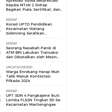
1
Apresiasi Siswa Berprestasi
Kepala MTsN 2 Sidrap
Bagikan Piala, Sertifikat, dan
Uang Pembinaan
SIDRAP
2
Korwil UPTD Pendidikan
Kecamatan Watang
Sidenreng Serahkan
Langsung Bantuan pada
Korban Kebakaran di Wala
SIDRAP
Sidrap
3
Seorang Nasabah Panik di
ATM BRI Lakukan Transaksi
dan Dibatalkan oleh Mesin
Tanpa Keluar Uang
UNCATEGORIZED
4
Warga Enrekang Harap Muh
Talib Masuk Kontestasi
Pilkada 2024
SIDRAP
5
UPT SDN 4 Pangkajene Ikuti
Lomba FLS2N Tingkat SD Se-
Kecamatan Maritengngae