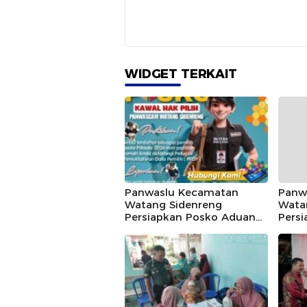
WIDGET TERKAIT
Panwaslu Kecamatan
Panw
Watang Sidenreng
Wata
Persiapkan Posko Aduan
Pers
Masyarakat dengan
Masy
Teglene Kawal Hak Pilih
Tagle