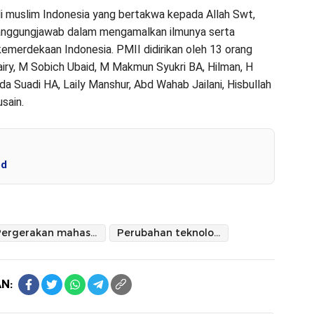
di muslim Indonesia yang bertakwa kepada Allah Swt,
rtanggungjawab dalam mengamalkan ilmunya serta
merdekaan Indonesia. PMII didirikan oleh 13 orang
dairy, M Sobich Ubaid, M Makmun Syukri BA, Hilman, H
da Suadi HA, Laily Manshur, Abd Wahab Jailani, Hisbullah
sain.
ed
Pergerakan mahasiswa
Perubahan teknologi informasi
N: