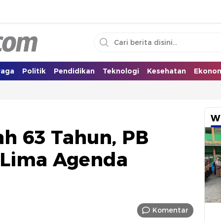
i Selatan
raga
Politik
Pendidikan
Teknologi
Kesehatan
Ekono
W
ah 63 Tahun, PB
 Lima Agenda
Komentar