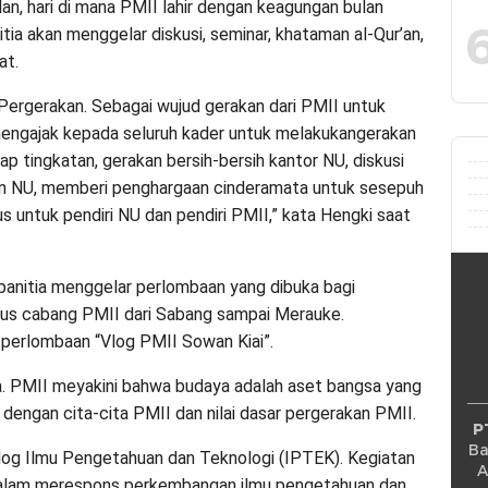
n, hari di mana PMII lahir dengan keagungan bulan
tia akan menggelar diskusi, seminar, khataman al-Qur’an,
at.
 Pergerakan. Sebagai wujud gerakan dari PMII untuk
engajak kepada seluruh kader untuk melakukangerakan
p tingkatan, gerakan bersih-bersih kantor NU, diskusi
m NU, memberi penghargaan cinderamata untuk sesepuh
 untuk pendiri NU dan pendiri PMII,” kata Hengki saat
 panitia menggelar perlombaan yang dibuka bagi
rus cabang PMII dari Sabang sampai Merauke.
 perlombaan “Vlog PMII Sowan Kiai”.
a. PMII meyakini bahwa budaya adalah aset bangsa yang
 dengan cita-cita PMII dan nilai dasar pergerakan PMII.
P
Ba
og Ilmu Pengetahuan dan Teknologi (IPTEK). Kegiatan
A
 dalam merespons perkembangan ilmu pengetahuan dan