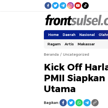
Frontsulsel.com
Terdepan Mengabarkan dari Sulawes
Home
Daerah
Nasional
Olah
Ragam
Artis
Makassar
Beranda
Uncategorized
Kick Off Harl
PMII Siapkan
Utama
Bagikan: