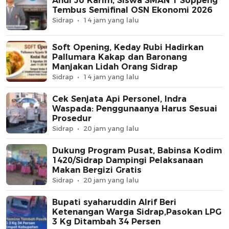
Andi Jo Karim, Siswa SMAN 1 Soppeng
Tembus Semifinal OSN Ekonomi 2026
Sidrap
14 jam yang lalu
Soft Opening, Keday Rubi Hadirkan
Pallumara Kakap dan Baronang
Manjakan Lidah Orang Sidrap
Sidrap
14 jam yang lalu
Cek Senjata Api Personel, Indra
Waspada: Penggunaanya Harus Sesuai
Prosedur
Sidrap
20 jam yang lalu
Dukung Program Pusat, Babinsa Kodim
1420/Sidrap Dampingi Pelaksanaan
Makan Bergizi Gratis
Sidrap
20 jam yang lalu
Bupati syaharuddin Alrif Beri
Ketenangan Warga Sidrap,Pasokan LPG
3 Kg Ditambah 34 Persen