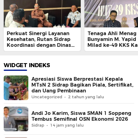
Perkuat Sinergi Layanan
Tenaga Ahli Menag R
Kesehatan, Rutan Sidrap
Bunyamin M. Yapid 
Koordinasi dengan Dinas
Milad ke-49 KKS Ka
Kesehatan Kabupaten
Ajak Mahasiswa Ja
Sidrap
Wajah Indonesia M
Depan
WIDGET INDEKS
Apresiasi Siswa Berprestasi Kepala
MTsN 2 Sidrap Bagikan Piala, Sertifikat,
dan Uang Pembinaan
Uncategorized
2 tahun yang lalu
Andi Jo Karim, Siswa SMAN 1 Soppeng
Tembus Semifinal OSN Ekonomi 2026
Sidrap
14 jam yang lalu