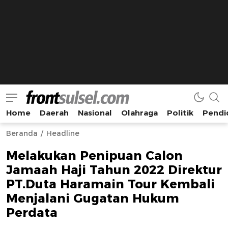
Home
Daerah
Nasional
Olahraga
Politik
Pendi
Frontsulsel.com
Terdepan Mengabarkan dari Sulawesi Selatan
Beranda
Headline
Melakukan Penipuan Calon
Jamaah Haji Tahun 2022 Direktur
PT.Duta Haramain Tour Kembali
Menjalani Gugatan Hukum
Perdata