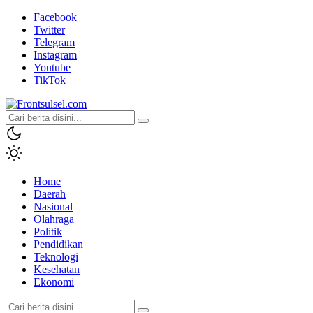
Facebook
Twitter
Telegram
Instagram
Youtube
TikTok
Frontsulsel.com
Terdepan Mengabarkan dari Sulawesi Selatan
Home
Daerah
Nasional
Olahraga
Politik
Pendidikan
Teknologi
Kesehatan
Ekonomi