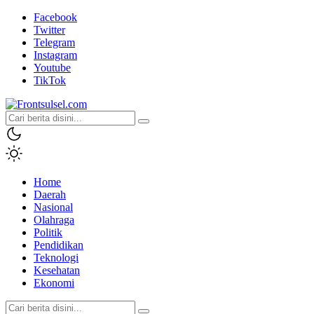
Facebook
Twitter
Telegram
Instagram
Youtube
TikTok
Frontsulsel.com
Terdepan Mengabarkan dari Sulawesi Selatan
Home
Daerah
Nasional
Olahraga
Politik
Pendidikan
Teknologi
Kesehatan
Ekonomi