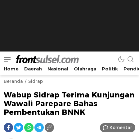
Home
Daerah
Nasional
Olahraga
Politik
Pendi
Frontsulsel.com
Terdepan Mengabarkan dari Sulawesi Selatan
Beranda
Sidrap
Wabup Sidrap Terima Kunjungan
Wawali Parepare Bahas
Pembentukan BNNK
Komentar