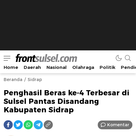
Home
Daerah
Nasional
Olahraga
Politik
Pendi
Frontsulsel.com
Terdepan Mengabarkan dari Sulawesi Selatan
Beranda
Sidrap
Penghasil Beras ke-4 Terbesar di
Sulsel Pantas Disandang
Kabupaten Sidrap
Komentar