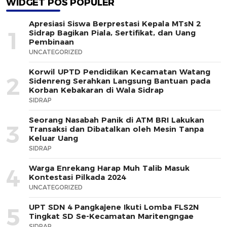
WIDGET POS POPULER
Apresiasi Siswa Berprestasi Kepala MTsN 2
1
Sidrap Bagikan Piala, Sertifikat, dan Uang
Pembinaan
UNCATEGORIZED
Korwil UPTD Pendidikan Kecamatan Watang
2
Sidenreng Serahkan Langsung Bantuan pada
Korban Kebakaran di Wala Sidrap
SIDRAP
Seorang Nasabah Panik di ATM BRI Lakukan
3
Transaksi dan Dibatalkan oleh Mesin Tanpa
Keluar Uang
SIDRAP
Warga Enrekang Harap Muh Talib Masuk
4
Kontestasi Pilkada 2024
UNCATEGORIZED
UPT SDN 4 Pangkajene Ikuti Lomba FLS2N
5
Tingkat SD Se-Kecamatan Maritengngae
SIDRAP